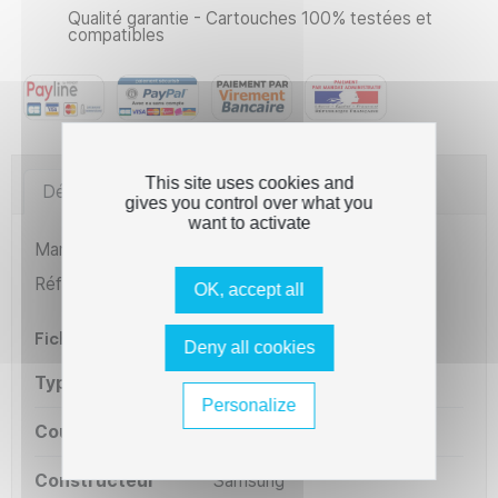
Qualité garantie - Cartouches 100% testées et
compatibles
This site uses cookies and
Détails du produit
Imprimantes compatibles
gives you control over what you
want to activate
Marque
The Premium Solution
Référence
C8S55
OK, accept all
Fiche technique
Deny all cookies
Type
Remanufacturé
Personalize
Couleur
Noir
Constructeur
Samsung