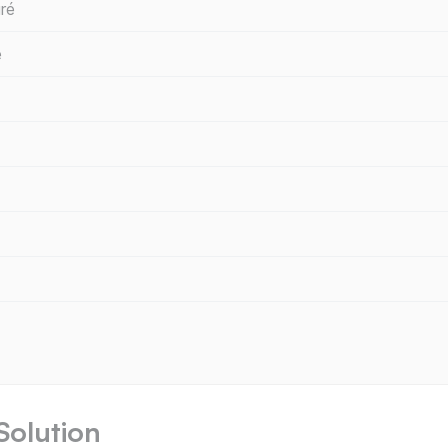
ré
e
Solution