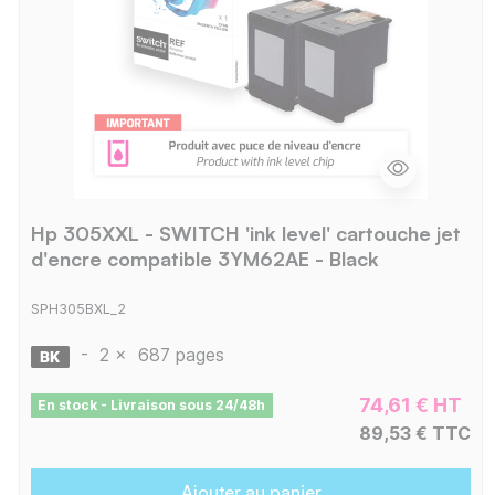
Hp 305XXL - SWITCH 'ink level' cartouche jet
d'encre compatible 3YM62AE - Black
SPH305BXL_2
-
2 x
687 pages
74,61 € HT
En stock - Livraison sous 24/48h
89,53 € TTC
Ajouter au panier