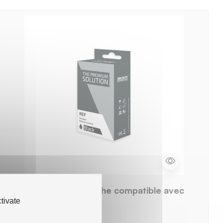
hp H305BXXL Cartouche compatible avec
3YM62AE - Noir
tivate