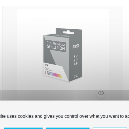
Hp 305XXL - Pack x 4 jet d'encre 'Ink Level'
compatible 6ZD17AE - Black + Tricolor
site uses cookies and gives you control over what you want to ac