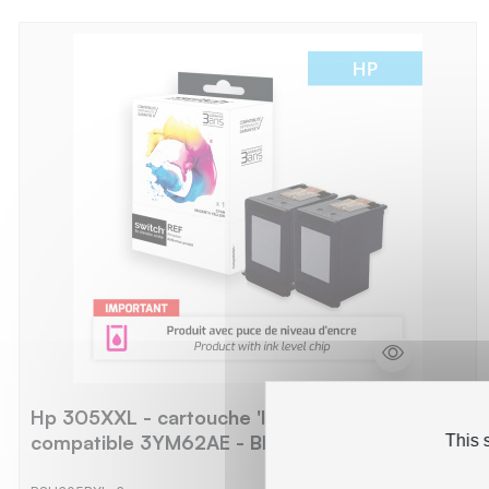
Hp 305XXL - cartouche 'Ink Level' jet d'encre
compatible 3YM62AE - Black
This 