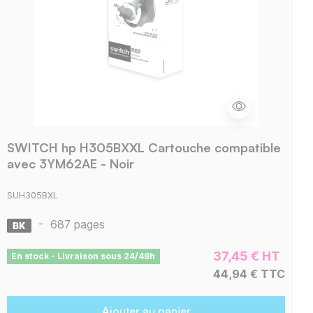
SWITCH hp H305BXXL Cartouche compatible
avec 3YM62AE - Noir
SUH305BXL
-
687 pages
37,45 € HT
En stock - Livraison sous 24/48h
44,94 € TTC
Ajouter au panier