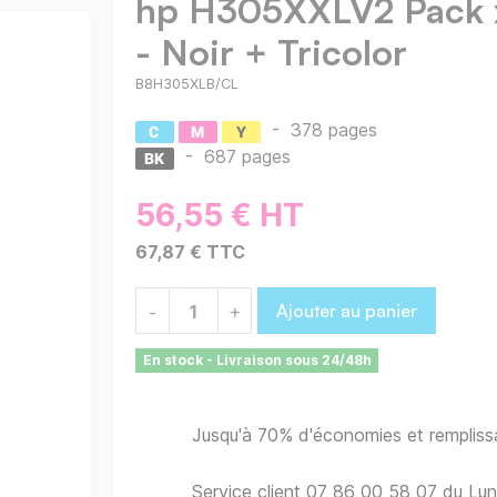
hp H305XXLV2 Pack x
- Noir + Tricolor
B8H305XLB/CL
-
378 pages
-
687 pages
56,55 € HT
67,87 € TTC
Ajouter au panier
-
+
En stock - Livraison sous 24/48h
Jusqu'à 70% d'économies et remplis
Service client 07 86 00 58 07 du Lu