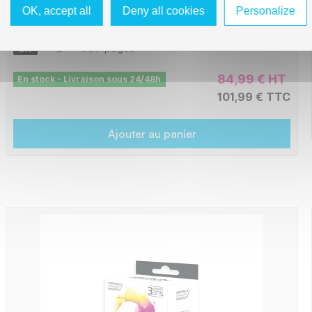
B8H305XLB_2/CL
OK, accept all
Deny all cookies
Personalize
-
378 pages
-
2 x
687 pages
84,99 € HT
En stock - Livraison sous 24/48h
101,99 € TTC
Ajouter au panier