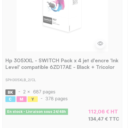
Hp 305XXL - SWITCH Pack x 4 jet d'encre 'Ink
Level' compatible 6ZD17AE - Black + Tricolor
SPH305XLB_2/CL
-
2 x
687 pages
-
378 pages
112,06 € HT
En stock - Livraison sous 24/48h
134,47 € TTC