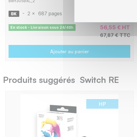
B8H305BXL_2
-
2 x
687 pages
56,55 € HT
En stock - Livraison sous 24/48h
67,87 € TTC
Ajouter au panier
Produits suggérés Switch RE