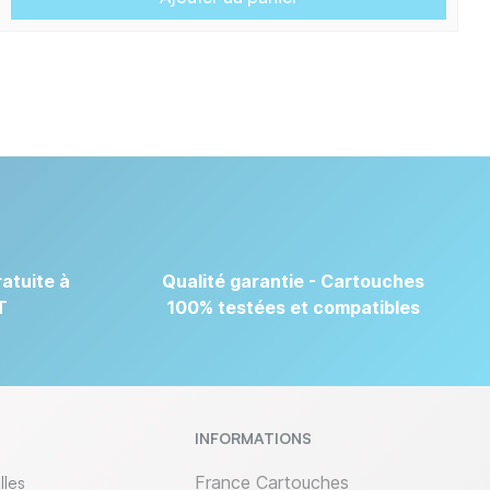
atuite à
Qualité garantie - Cartouches
T
100% testées et compatibles
INFORMATIONS
lles
France Cartouches