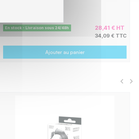
C8H305BXL
-
687 pages
28,41 € HT
En stock - Livraison sous 24/48h
34,09 € TTC
Ajouter au panier