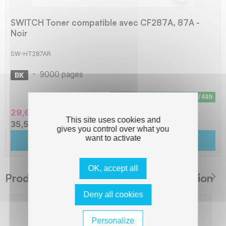
SWITCH Toner compatible avec CF287A, 87A -
Noir
SW-HT287AR
-
9000 pages
En stock - Livraison sous 24/48h
29,60 € HT
This site uses cookies and
35,53 € TTC
gives you control over what you
want to activate
Ajouter au panier
OK, accept all
Produits suggérés The Premium Solution
Deny all cookies
Personalize