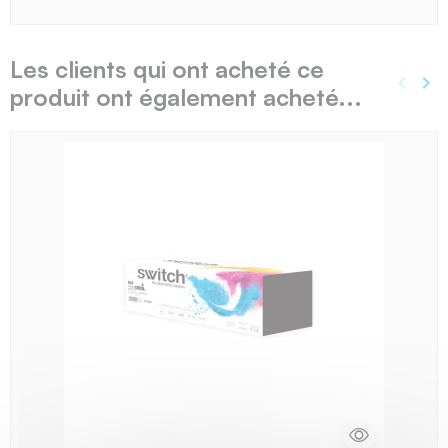
Les clients qui ont acheté ce
keyboard_arrow_left
keyboard_arrow_right
produit ont également acheté...
Précé
Sui