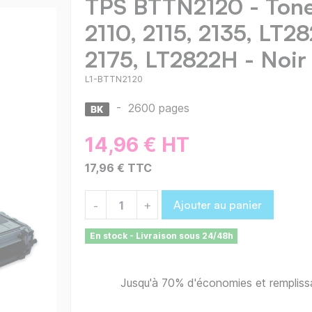
TPS BTTN2120 - Tone
2110, 2115, 2135, LT2
2175, LT2822H - Noir
L1-BTTN2120
-
2600 pages
14,96 € HT
17,96 € TTC
Ajouter au panier
-
+
En stock - Livraison sous 24/48h
Jusqu'à 70% d'économies et remplis