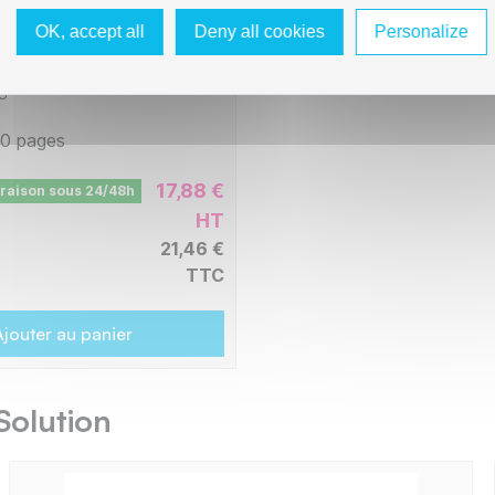
2000/TN2005 - Toner
OK, accept all
Deny all cookies
Personalize
e avec TN-350, 2000,
5, 2050, 2075, 2085 -
U
0 pages
17,88 €
vraison sous 24/48h
HT
21,46 €
TTC
jouter au panier
Solution