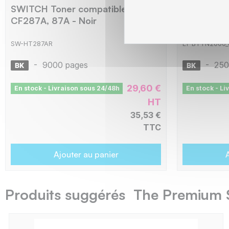
SWITCH Toner compatible avec
TPS BTTN
CF287A, 87A - Noir
compatibl
2005, 202
Noir
SW-HT287AR
L1-BTTN2000_
-
9000 pages
-
250
29,60 €
En stock - Livraison sous 24/48h
En stock - Li
HT
35,53 €
TTC
Ajouter au panier
A
Produits suggérés The Premium 