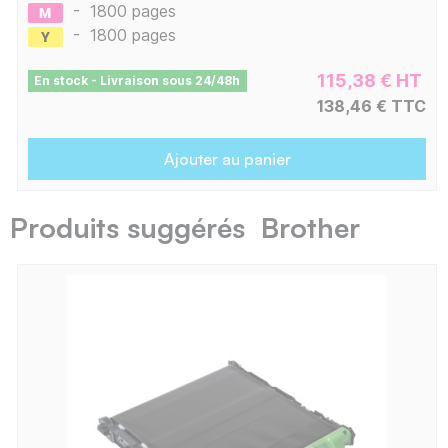
-
1800 pages
-
1800 pages
115,38 € HT
En stock - Livraison sous 24/48h
138,46 € TTC
Ajouter au panier
Produits suggérés Brother