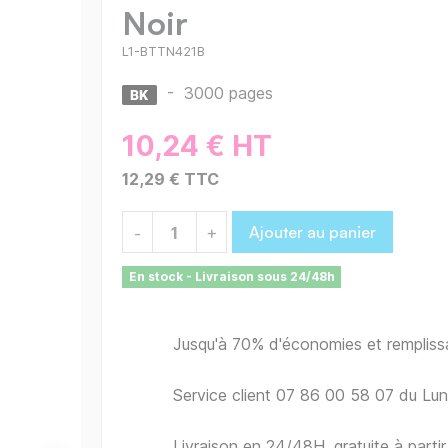
Noir
L1-BTTN421B
-
3000 pages
10,24 € HT
12,29 € TTC
Ajouter au panier
-
+
En stock - Livraison sous 24/48h
Jusqu'à 70% d'économies et remplis
Service client 07 86 00 58 07 du Lu
Livraison en 24/48H, gratuite à part