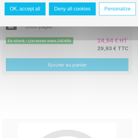
OK, accept all
Deny all cookies
Personalize
L1-BTTN421B_R_
-
3000 pages
24,94 € HT
En stock - Livraison sous 24/48h
29,93 € TTC
Ajouter au panier