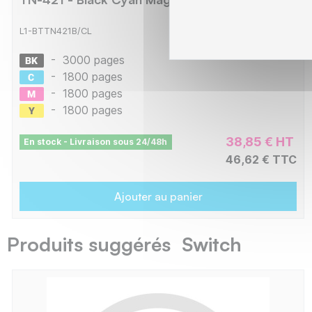
L1-BTTN421B/CL
-
3000 pages
-
1800 pages
-
1800 pages
-
1800 pages
38,85 € HT
En stock - Livraison sous 24/48h
46,62 € TTC
Ajouter au panier
Produits suggérés Switch