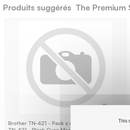
Produits suggérés The Premium 
This 
Brother TN-421 - Pack x 4 Toner équivalent à
TN-421 - Black Cyan Magenta Yellow