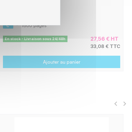
L1-BTTN421C_R_
-
1800 pages
27,56 € HT
En stock - Livraison sous 24/48h
33,08 € TTC
Ajouter au panier