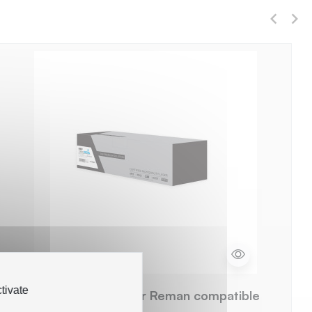
tivate
Brother TN-421 - Toner Reman compatible
TN-421 - Cyan