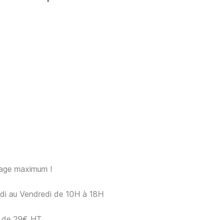
sage maximum !
ndi au Vendredi de 10H à 18H
ir de 29€ HT