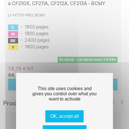
à CF210X, CF211A, CF212A, CF213A - BCMY
L1-HT131-PRO_BCMY
-
1800 pages
-
1800 pages
-
2400 pages
-
1800 pages
En stock - Livraison sous 24/48h
78,75 € HT
94,50 € TTC
Ajouter au panier
This site uses cookies and
gives you control over what you
want to activate
Produits suggérés Switch
OK, accept all