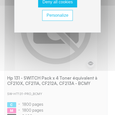
Deny all cookies
Personalize
Hp 131 - SWITCH Pack x 4 Toner équivalent à
CF210X, CF211A, CF212A, CF213A - BCMY
SW-HT131-PRO_BCMY
-
1800 pages
-
1800 pages