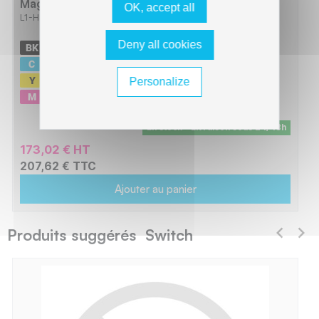
Magenta Yellow
OK, accept all
L1-HT25_BCMY
Deny all cookies
-
10500 pages
-
7000 pages
-
7000 pages
Personalize
-
7000 pages
En stock - Livraison sous 24/48h
173,02 € HT
207,62 € TTC
Ajouter au panier
Produits suggérés Switch