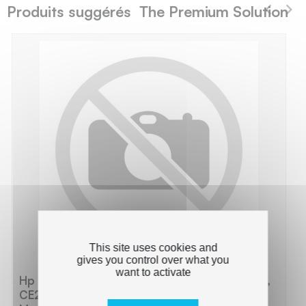
Produits suggérés The Premium Solution
This site uses cookies and
gives you control over what you
want to activate
Hp 504 - Pack x 4 Toner équivalent à CE250X,
CE251A, CE252A, CE253A - Black Cyan