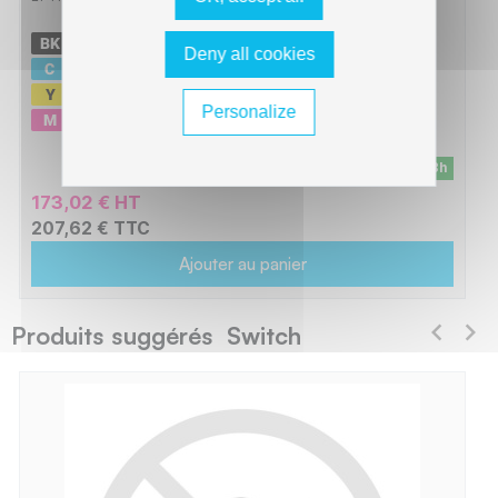
-
10500 pages
Deny all cookies
-
7000 pages
-
7000 pages
Personalize
-
7000 pages
En stock - Livraison sous 24/48h
173,02 € HT
207,62 € TTC
Ajouter au panier
Produits suggérés Switch