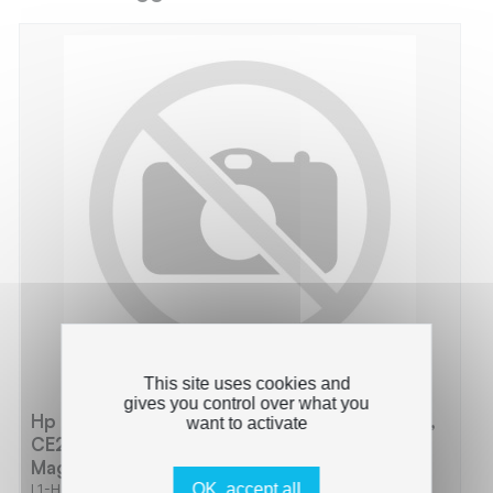
This site uses cookies and
gives you control over what you
Hp 504 - Pack x 4 Toner équivalent à CE250X,
want to activate
CE251A, CE252A, CE253A - Black Cyan
Magenta Yellow
OK, accept all
L1-HT25_BCMY