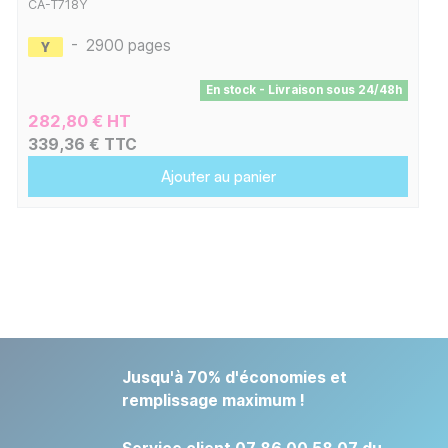
CA-T718Y
-
2900 pages
En stock - Livraison sous 24/48h
282,80 € HT
339,36 € TTC
Ajouter au panier
Jusqu'à 70% d'économies et
remplissage maximum !