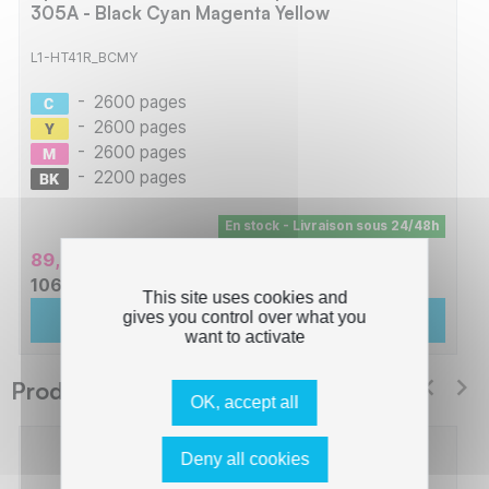
305A - Black Cyan Magenta Yellow
L1-HT41R_BCMY
-
2600 pages
-
2600 pages
-
2600 pages
-
2200 pages
En stock - Livraison sous 24/48h
89,02 € HT
106,82 € TTC
This site uses cookies and
gives you control over what you
Ajouter au panier
want to activate
Produits suggérés Switch
OK, accept all
Deny all cookies