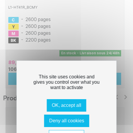
L1-HT41R_BCMY
-
2600 pages
-
2600 pages
-
2600 pages
-
2200 pages
En stock - Livraison sous 24/48h
89,02 € HT
106,82 € TTC
This site uses cookies and
Ajouter au panier
gives you control over what you
want to activate
Produits suggérés Switch
OK, accept all
Deny all cookies