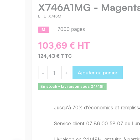
X746A1MG - Magent
L1-LTX746M
-
7000 pages
103,69 € HT
124,43 € TTC
Ajouter au panier
-
+
En stock - Livraison sous 24/48h
Jusqu'à 70% d'économies et remplis
Service client 07 86 00 58 07 du Lu
Livraison en 24/48H, gratuite à part