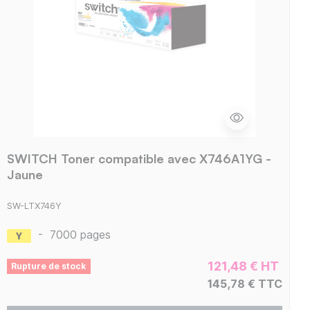
SWITCH Toner compatible avec X746A1YG -
Jaune
SW-LTX746Y
-
7000 pages
121,48 € HT
Rupture de stock
145,78 € TTC