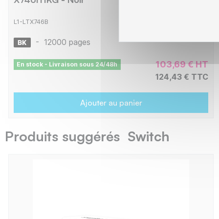
L1-LTX746B
-
12000 pages
103,69 € HT
En stock - Livraison sous 24/48h
124,43 € TTC
Ajouter au panier
Produits suggérés Switch