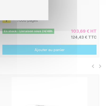
L1-LTX746Y
-
7000 pages
103,69 € HT
En stock - Livraison sous 24/48h
124,43 € TTC
Ajouter au panier