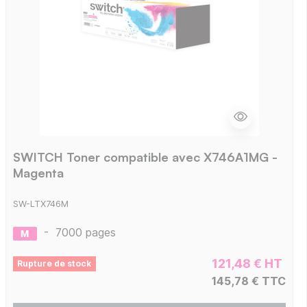
SWITCH Toner compatible avec X746A1MG -
Magenta
SW-LTX746M
-
7000 pages
121,48 € HT
Rupture de stock
145,78 € TTC