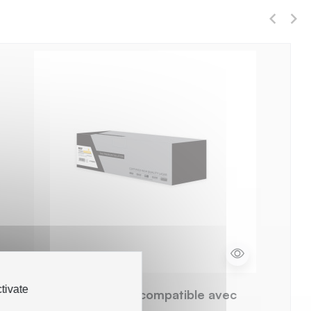
tivate
TPS LTX746Y - Toner compatible avec
X746A1YG - Jaune