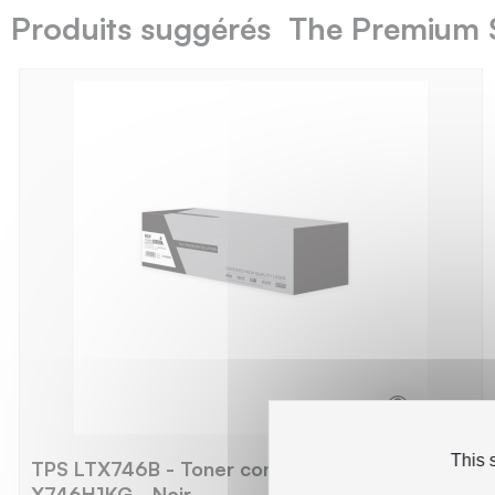
Produits suggérés The Premium 
This 
TPS LTX746B - Toner compatible avec
X746H1KG - Noir