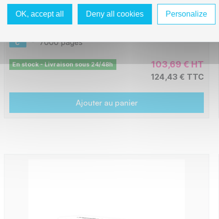
OK, accept all
Deny all cookies
Personalize
L1-LTX746C
-
7000 pages
103,69 € HT
En stock - Livraison sous 24/48h
124,43 € TTC
Ajouter au panier