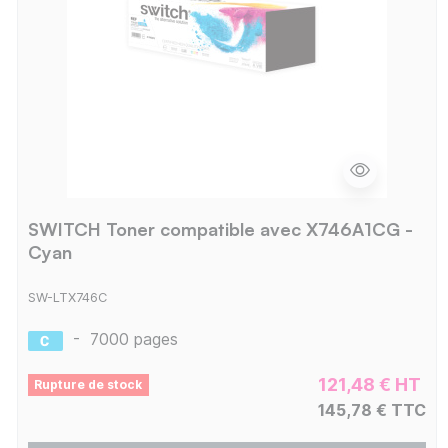
SWITCH Toner compatible avec X746A1CG -
Cyan
SW-LTX746C
-
7000 pages
121,48 € HT
Rupture de stock
145,78 € TTC