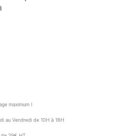
a
sage maximum !
ndi au Vendredi de 10H à 18H
ir de 29€ HT