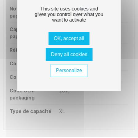
Notre capacité
20000 pages
This site uses cookies and
gives you control over what you
pages
want to activate
Capacité OEM
20000 pages
pages
OK, accept all
Référence OEM
MLT-D201L
Deny all cookies
Code court
ST201L
Personalize
Code série
ST201
Code OEM
201L
packaging
Type de capacité
XL