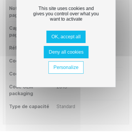
Notre capacité
10000 pages
This site uses cookies and
gives you control over what you
pages
want to activate
Capacité OEM
10000 pages
pages
OK, accept all
Référence OEM
MLT-D201S
Deny all cookies
Code court
ST201S
Personalize
Code série
ST201
Code OEM
201S
packaging
Type de capacité
Standard