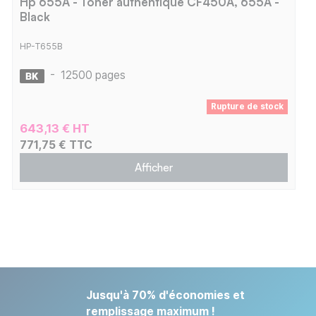
Hp 655A - Toner authentique CF450A, 655A -
Black
HP-T655B
-
12500 pages
Rupture de stock
643,13 € HT
771,75 € TTC
Afficher
Jusqu'à 70% d'économies et
remplissage maximum !