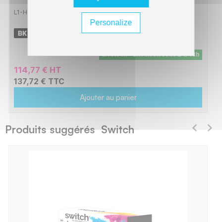
L1-HT655B_
Personalize
-
12500 pages
En stock - Livraison sous 24/48h
114,77 € HT
137,72 € TTC
Ajouter au panier
Produits suggérés Switch