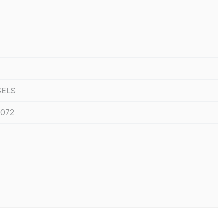
SELS
072