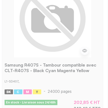
Samsung R407S - Tambour compatible avec
CLT-R407S - Black Cyan Magenta Yellow
L1-SD407_
-
24000 pages
202,85 € HT
En stock - Livraison sous 24/48h