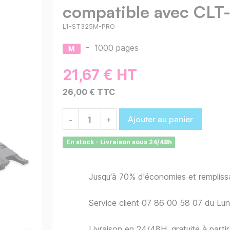
compatible avec CL
L1-ST325M-PRO
-
1000 pages
21,67 € HT
26,00 € TTC
Ajouter au panier
-
+
En stock - Livraison sous 24/48h
Jusqu'à 70% d'économies et remplis
Service client 07 86 00 58 07 du Lu
Livraison en 24/48H, gratuite à part