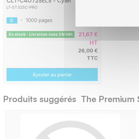
CLT-C4072SELS - Cyan
L1-ST325C-PRO
-
1000 pages
21,67 €
En stock - Livraison sous 24/48h
HT
26,00 €
TTC
Ajouter au panier
Produits suggérés The Premium 