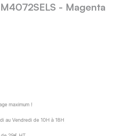
T-M4072SELS - Magenta
sage maximum !
ndi au Vendredi de 10H à 18H
ir de 29€ HT