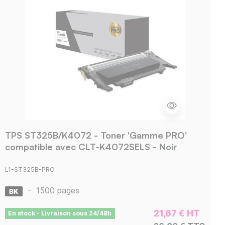
TPS ST325B/K4072 - Toner 'Gamme PRO'
compatible avec CLT-K4072SELS - Noir
L1-ST325B-PRO
-
1500 pages
21,67 € HT
En stock - Livraison sous 24/48h