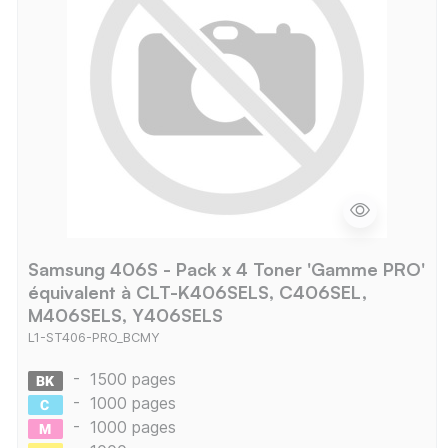
Samsung 406S - Pack x 4 Toner 'Gamme PRO'
équivalent à CLT-K406SELS, C406SEL,
M406SELS, Y406SELS
L1-ST406-PRO_BCMY
-
1500 pages
-
1000 pages
-
1000 pages