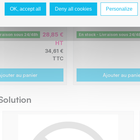
- Jaune
K406SELS - Noir
O
L1-ST406B-PRO
OK, accept all
Deny all cookies
Personalize
0 pages
-
1500 pages
28,85 €
vraison sous 24/48h
En stock - Livraison sous 24/4
HT
34,61 €
TTC
jouter au panier
Ajouter au pani
Solution