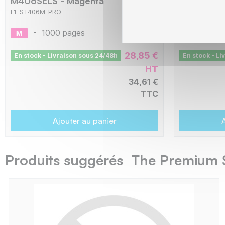
M406SELS - Magenta
Y406SELS 
L1-ST406M-PRO
L1-ST406Y-PR
-
1000 pages
-
100
28,85 €
En stock - Livraison sous 24/48h
En stock - Li
HT
34,61 €
TTC
Ajouter au panier
A
Produits suggérés The Premium 