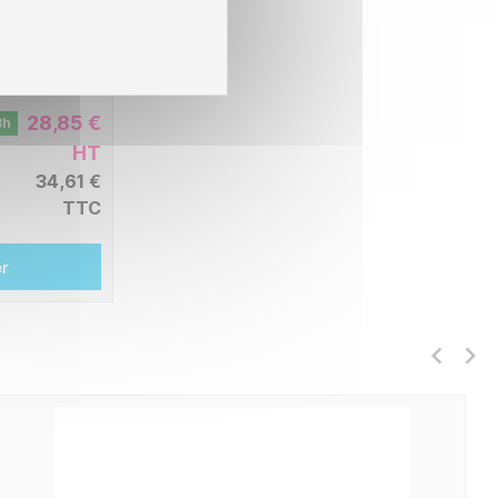
28,85 €
8h
HT
34,61 €
TTC
er