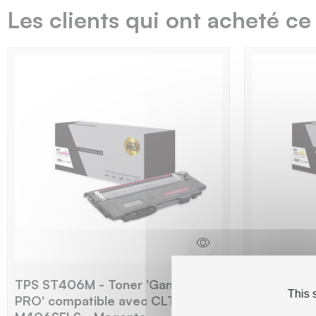
Les clients qui ont acheté ce
TPS ST406M - Toner 'Gamme
TPS ST40
This 
PRO' compatible avec CLT-
PRO' comp