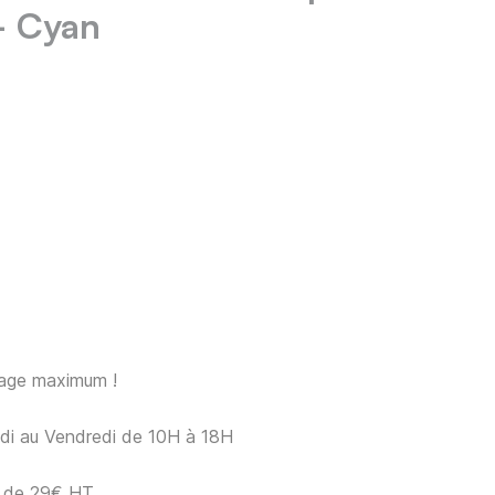
- Cyan
sage maximum !
ndi au Vendredi de 10H à 18H
ir de 29€ HT