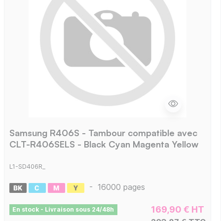
Samsung R406S - Tambour compatible avec
CLT-R406SELS - Black Cyan Magenta Yellow
L1-SD406R_
-
16000 pages
169,90 € HT
En stock - Livraison sous 24/48h