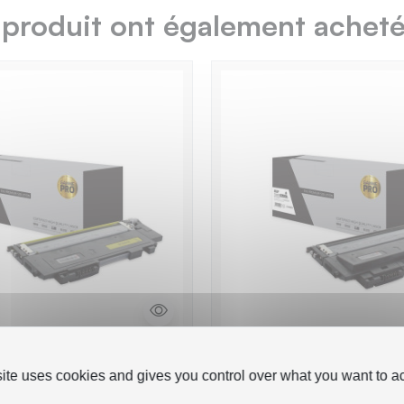
 produit ont également acheté.
6Y - Toner 'Gamme
TPS ST406B - Toner '
site uses cookies and gives you control over what you want to ac
atible avec CLT-
PRO' compatible avec 