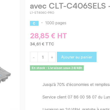
avec CLT-C406SELS 
L1-ST406C-PRO
-
1000 pages
28,85 € HT
34,61 € TTC
Ajouter au panier
-
+
En stock - Livraison sous 24/48h
Jusqu'à 70% d'économies et remplis
Service client 07 86 00 58 07 du Lu
Livraison en 24/48H, gratuite à part