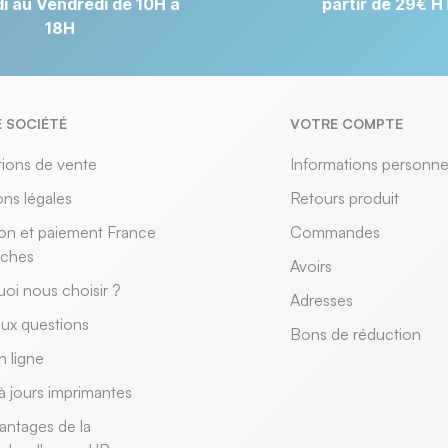
i au Vendredi de 10H à
partir de 29€ H
18H
 SOCIÉTÉ
VOTRE COMPTE
ions de vente
Informations personne
ns légales
Retours produit
son et paiement France
Commandes
uches
Avoirs
oi nous choisir ?
Adresses
aux questions
Bons de réduction
n ligne
à jours imprimantes
antages de la