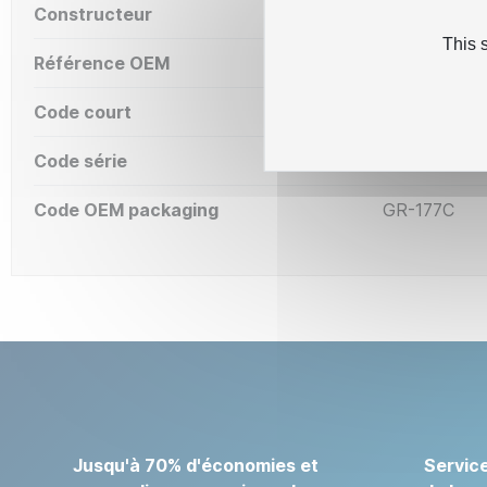
Constructeur
Olivetti
This 
Référence OEM
GR-177C
Code court
ETP55
Code série
ETP55
Code OEM packaging
GR-177C
Jusqu'à 70% d'économies et
Service