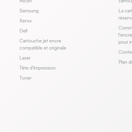
Ricoh
carto
Samsung
La car
réserv
Xerox
Comme
Dell
l'encr
Cartouche jet encre
pour i
compatible et originale
Conta
Laser
Plan d
Tête d'Impression
Toner