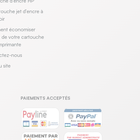
uche d'encre HP
touche jet d'encre à
oir
nt économiser
e de votre cartouche
mprimante
ctez-nous
u site
PAIEMENTS ACCEPTÉS