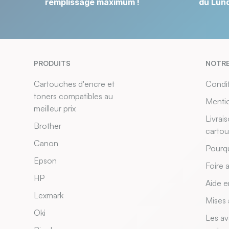
remplissage maximum !
du Lund
PRODUITS
NOTRE
Cartouches d'encre et
Condit
toners compatibles au
Mentio
meilleur prix
Livrai
Brother
carto
Canon
Pourqu
Epson
Foire 
HP
Aide e
Lexmark
Mises 
Oki
Les av