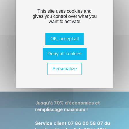
Mini aspirateur de table Peach PA105
This site uses cookies and
gives you control over what you
PH_319626
want to activate
OK, accept all
En stock - Livraison sous 24/48h
44,19 € HT
Deny all cookies
53,03 € TTC
Ajouter au panier
Personalize
Jusqu'à 70% d'économies et
remplissage maximum !
Service client 07 86 00 58 07 du