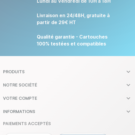
Lundi au Vendredi de 10H à 18H
Livraison en 24/48H, gratuite à
partir de 29€ HT
Qualité garantie - Cartouches
100% testées et compatibles

PRODUITS

NOTRE SOCIÉTÉ

VOTRE COMPTE

INFORMATIONS
PAIEMENTS ACCEPTÉS