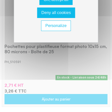
Deny all cookies
Personalize
Pochettes pour plastifieuse format photo 10x15 cm,
80 microns - Boîte de 25
PH_510591
En stock - Livraison sous 24/48h
2,71 € HT
3,26 € TTC
Ajouter au panier