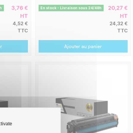
3,76 €
20,27 €
h
En stock - Livraison sous 24/48h
HT
HT
4,52 €
24,32 €
TTC
TTC
r
Ajouter au panier
tivate