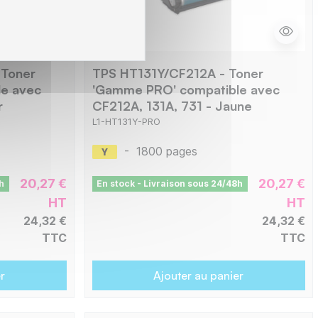
 Toner
TPS HT131Y/CF212A - Toner
e avec
'Gamme PRO' compatible avec
r
CF212A, 131A, 731 - Jaune
L1-HT131Y-PRO
-
1800 pages
20,27 €
20,27 €
h
En stock - Livraison sous 24/48h
HT
HT
24,32 €
24,32 €
TTC
TTC
r
Ajouter au panier