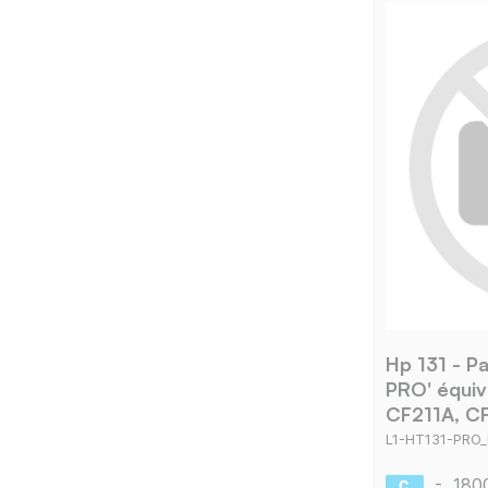
Hp 131 - P
PRO' équiv
CF211A, C
L1-HT131-PRO
-
180