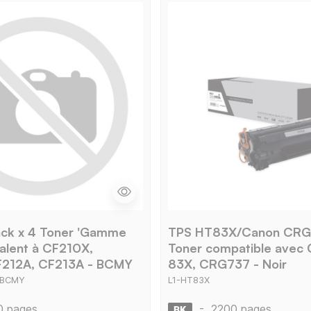
ack x 4 Toner 'Gamme
TPS HT83X/Canon CRG
alent à CF210X,
Toner compatible avec
F212A, CF213A - BCMY
83X, CRG737 - Noir
_BCMY
L1-HT83X
0 pages
-
2200 pages