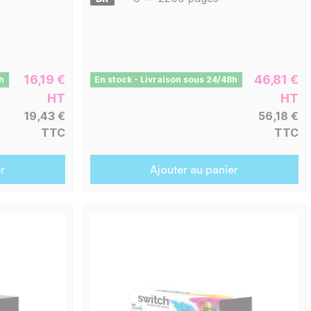
16,19 €
46,81 €
h
En stock - Livraison sous 24/48h
HT
HT
19,43 €
56,18 €
TTC
TTC
r
Ajouter au panier