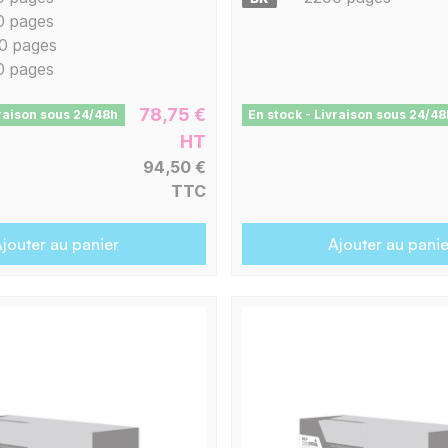
0 pages
0 pages
0 pages
78,75 €
vraison sous 24/48h
En stock - Livraison sous 24/48
HT
94,50 €
TTC
jouter au panier
Ajouter au panie