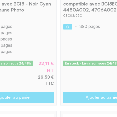
 avec BCI3 - Noir Cyan
compatible avec BCI3EC
aune Photo
4480A002, 4706A002 
C8C03/06C
 pages
-
390 pages
 pages
 pages
 pages
 pages
22,11 €
vraison sous 24/48h
En stock - Livraison sous 24/48
HT
26,53 €
TTC
jouter au panier
Ajouter au panie