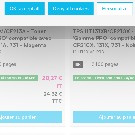
OK, accept all
Deny all cookies
Personalize
M/CF213A - Toner
TPS HT131XB/CF210X -
O' compatible avec
'Gamme PRO' compatibl
1A, 731 - Magenta
CF210X, 131X, 731 - Noi
O
L1-HT131XB-PRO
0 pages
-
2400 pages
20,27 €
vraison sous 24/48h
En stock - Livraison sous 24/48
HT
24,32 €
TTC
jouter au panier
Ajouter au panie