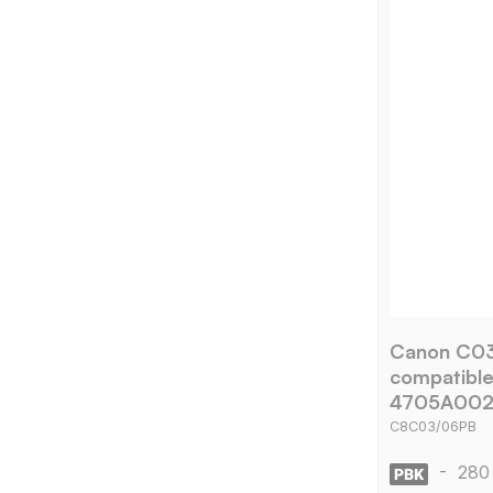
Canon C03
compatible
4705A002 
C8C03/06PB
-
280