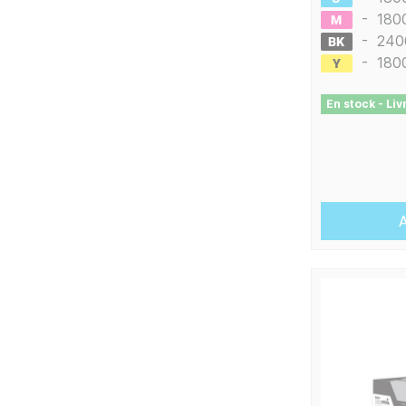
-
180
-
240
-
180
En stock - Li
A