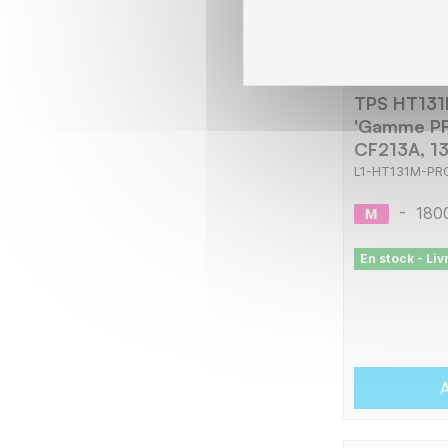
TPS HT131
'Gamme PR
CF213A, 13
L1-HT131M-PR
-
180
En stock - Li
A