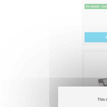
En stock - Li
A
This 