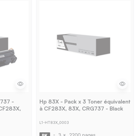
737 -
Hp 83X - Pack x 3 Toner équivalent
 CF283X,
à CF283X, 83X, CRG737 - Black
L1-HT83X_0003
-
3 x
2200 pages