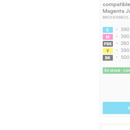
compatible
Magenta J
B8C03/06B/CL
-
390
-
390
-
280
-
390
-
500
En stock - Li
A