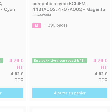
,
compatible avec BCI3EM,
- Cyan
4481A002, 4707A002 - Magenta
C8C03/06M
-
390 pages
3,76 €
3,76 €
h
En stock - Livraison sous 24/48h
HT
HT
4,52 €
4,52 €
TTC
TTC
r
Ajouter au panier