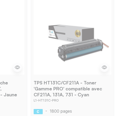
che
TPS HT131C/CF211A - Toner
,
'Gamme PRO' compatible avec
- Jaune
CF211A, 131A, 731 - Cyan
L1-HT131C-PRO
-
1800 pages