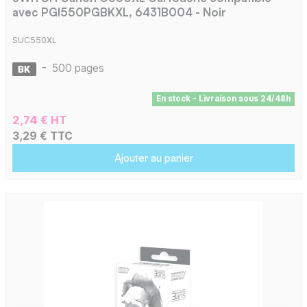
avec PGI550PGBKXL, 6431B004 - Noir
SUC550XL
-
500 pages
En stock - Livraison sous 24/48h
2,74 € HT
3,29 € TTC
Ajouter au panier