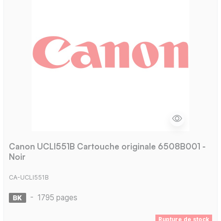
Canon UCLI551B Cartouche originale 6508B001 -
Noir
CA-UCLI551B
-
1795 pages
Rupture de stock