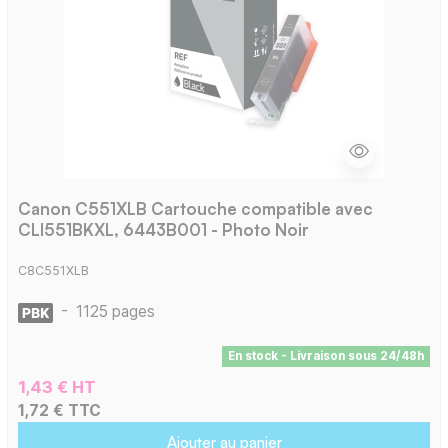
Canon C551XLB Cartouche compatible avec
CLI551BKXL, 6443B001 - Photo Noir
C8C551XLB
-
1125 pages
En stock - Livraison sous 24/48h
1,43 € HT
1,72 € TTC
Ajouter au panier