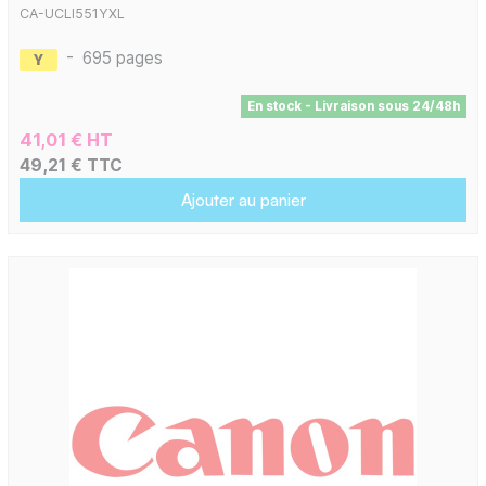
CA-UCLI551YXL
-
695 pages
En stock - Livraison sous 24/48h
41,01 € HT
49,21 € TTC
Ajouter au panier