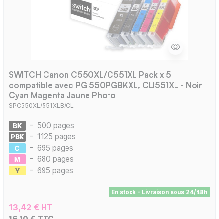
SWITCH Canon C550XL/C551XL Pack x 5
compatible avec PGI550PGBKXL, CLI551XL - Noir
Cyan Magenta Jaune Photo
SPC550XL/551XLB/CL
-
500 pages
-
1125 pages
-
695 pages
-
680 pages
-
695 pages
En stock - Livraison sous 24/48h
13,42 € HT
16,10 € TTC