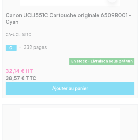
Canon UCLI551C Cartouche originale 6509B001 -
Cyan
CA-UCLI551C
-
332 pages
En stock - Livraison sous 24/48h
32,14 € HT
38,57 € TTC
Ajouter au panier