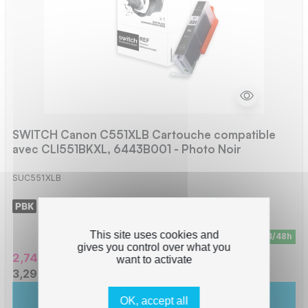
SWITCH Canon C551XLB Cartouche compatible
avec CLI551BKXL, 6443B001 - Photo Noir
SUC551XLB
-
1125 pages
This site uses cookies and
En stock - Livraison sous 24/48h
gives you control over what you
2,74 € HT
want to activate
3,29 € TTC
Ajouter au panier
OK, accept all