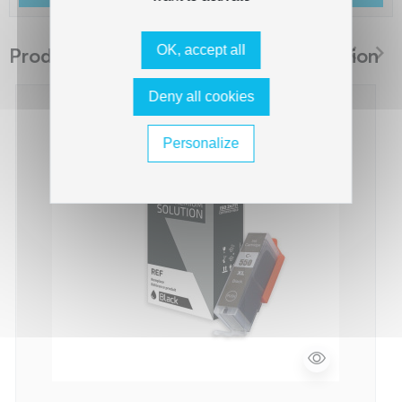
OK, accept all
Produits suggérés The Premium Solution
Deny all cookies
Personalize