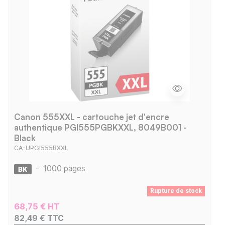
Canon 555XXL - cartouche jet d'encre
authentique PGI555PGBKXXL, 8049B001 -
Black
CA-UPGI555BXXL
-
1000 pages
Rupture de stock
68,75 € HT
82,49 € TTC