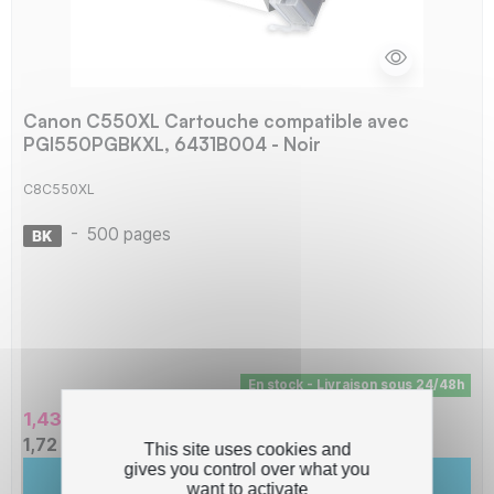
Canon C550XL Cartouche compatible avec
PGI550PGBKXL, 6431B004 - Noir
C8C550XL
-
500 pages
En stock - Livraison sous 24/48h
1,43 € HT
1,72 € TTC
This site uses cookies and
gives you control over what you
Ajouter au panier
want to activate