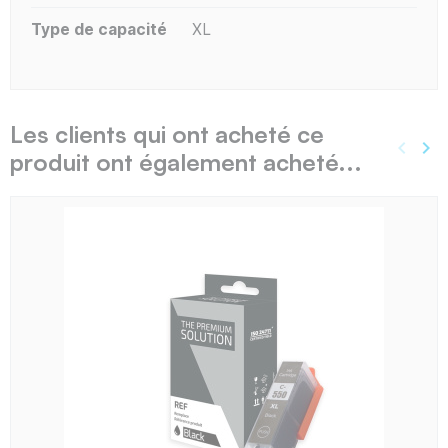
Type de capacité
XL
Les clients qui ont acheté ce
keyboard_arrow_left
keyboard_arrow_right
produit ont également acheté...
Précé
Sui