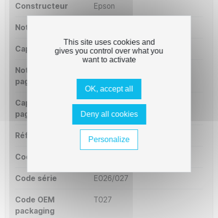
Constructeur
Epson
Notre capacité ml
46 ml
This site uses cookies and
Capacité OEM ml
46 ml
gives you control over what you
want to activate
Notre capacité
220 pages
pages
OK, accept all
Capacité OEM
220 pages
pages
Deny all cookies
Référence OEM
T027
Personalize
Code court
E027
Code série
E026/027
Code OEM
T027
packaging