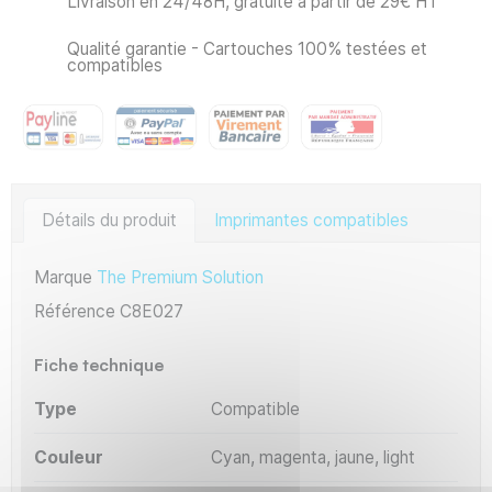
Livraison en 24/48H, gratuite à partir de 29€ HT
Qualité garantie - Cartouches 100% testées et
compatibles
Détails du produit
Imprimantes compatibles
Marque
The Premium Solution
Référence
C8E027
Fiche technique
Type
Compatible
Couleur
Cyan, magenta, jaune, light