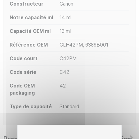
Constructeur
Canon
Notre capacité ml
14 ml
Capacité OEM ml
13 ml
Référence OEM
CLI-42PM, 6389B001
Code court
C42PM
Code série
C42
Code OEM
42
packaging
Type de capacité
Standard
Produits suggérés The Premium Solution