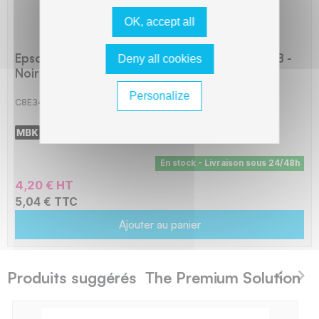
OK, accept all
Epson E348 Cartouche compatible avec T0348 -
Deny all cookies
Noir Mat
Personalize
C8E348
-
440 pages
En stock - Livraison sous 24/48h
4,20 € HT
5,04 € TTC
Ajouter au panier
Produits suggérés The Premium Solution