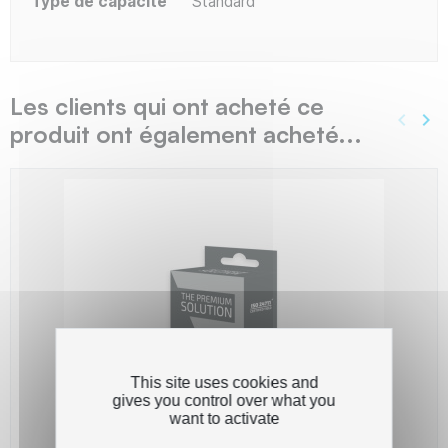
Type de capacité
Standard
Les clients qui ont acheté ce
keyboard_arrow_left
keyboard_arrow_right
produit ont également acheté...
Précé
Sui
This site uses cookies and
gives you control over what you
want to activate