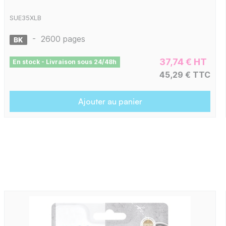
SUE35XLB
-
2600 pages
37,74 € HT
En stock - Livraison sous 24/48h
45,29 € TTC
Ajouter au panier