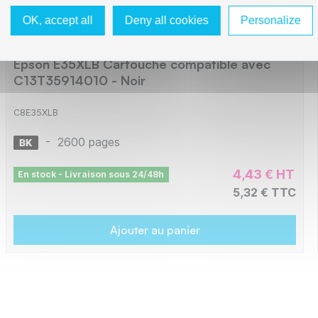
OK, accept all
Deny all cookies
Personalize
Epson E35XLB Cartouche compatible avec
C13T35914010 - Noir
C8E35XLB
-
2600 pages
4,43 € HT
En stock - Livraison sous 24/48h
5,32 € TTC
Ajouter au panier