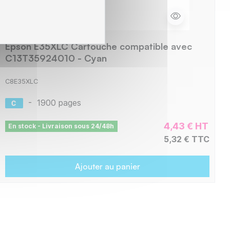
Epson E35XLC Cartouche compatible avec
C13T35924010 - Cyan
C8E35XLC
-
1900 pages
4,43 € HT
En stock - Livraison sous 24/48h
5,32 € TTC
Ajouter au panier