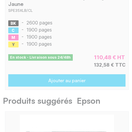
Jaune
SPE35XLB/CL
-
2600 pages
-
1900 pages
-
1900 pages
-
1900 pages
110,48 € HT
En stock - Livraison sous 24/48h
132,58 € TTC
Ajouter au panier
Produits suggérés Epson