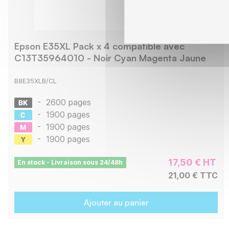
Epson E35XL Pack x 4 compatible avec
C13T35964010 - Noir Cyan Magenta Jaune
B8E35XLB/CL
-
2600 pages
-
1900 pages
-
1900 pages
-
1900 pages
17,50 € HT
En stock - Livraison sous 24/48h
21,00 € TTC
Ajouter au panier