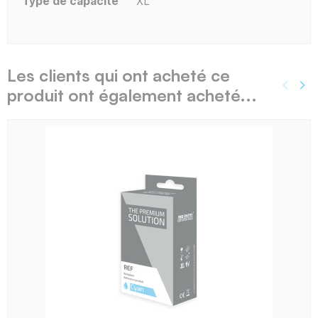
Type de capacité
XL
Les clients qui ont acheté ce
keyboard_arrow_left
keyboard_arrow_right
produit ont également acheté...
Précé
Sui