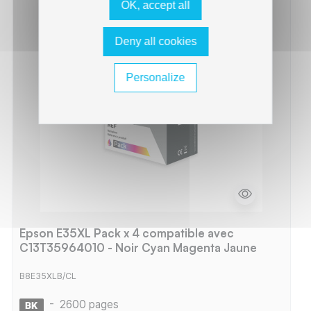
OK, accept all
Deny all cookies
Personalize
Epson E35XL Pack x 4 compatible avec
C13T35964010 - Noir Cyan Magenta Jaune
B8E35XLB/CL
-
2600 pages