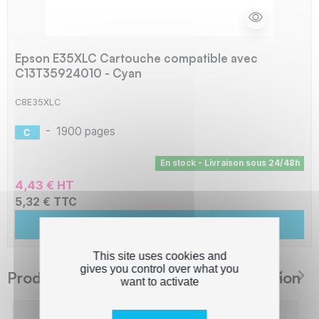
Epson E35XLC Cartouche compatible avec
C13T35924010 - Cyan
C8E35XLC
-
1900 pages
En stock - Livraison sous 24/48h
4,43 € HT
5,32 € TTC
Ajouter au panier
This site uses cookies and
gives you control over what you
Produits suggérés The Premium Solution
want to activate