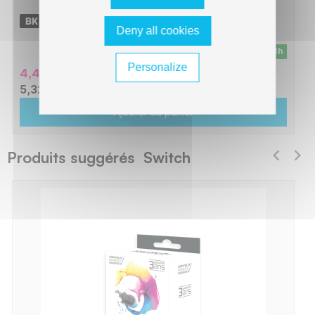
-
2600 pages
Deny all cookies
En stock - Livraison sous 24/48h
Personalize
4,43 € HT
5,32 € TTC
Ajouter au panier
Produits suggérés Switch