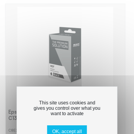
This site uses cookies and
gives you control over what you
Epson E35XLB Cartouche compatible avec
want to activate
C13T35914010 - Noir
C8E35XLB
OK, accept all