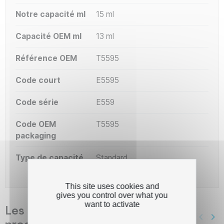
Notre capacité ml
15 ml
Capacité OEM ml
13 ml
Référence OEM
T5595
Code court
E5595
Code série
E559
Code OEM
T5595
packaging
Type de capacité
Standard
This site uses cookies and
gives you control over what you
want to activate
Les clients qui ont acheté ce
keyboard_arrow_left
keyboard_arrow_right
produit ont également acheté...
Précé
Sui