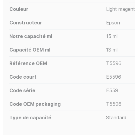
Couleur
Light magen
Constructeur
Epson
Notre capacité ml
15 ml
Capacité OEM ml
13 ml
Référence OEM
T5596
Code court
E5596
Code série
E559
Code OEM packaging
T5596
Type de capacité
Standard