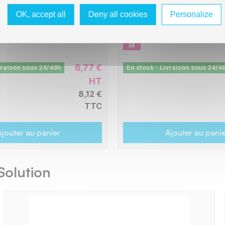
e avec T5595 - Cyan
compatible avec T5593
Magenta
OK, accept all
Deny all cookies
Personalize
C8E5593
6,77 €
vraison sous 24/48h
En stock - Livraison sous 24/4
HT
8,12 €
TTC
jouter au panier
Ajouter au pani
Solution