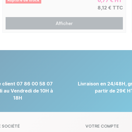
6,77 € HT
Rupture de stock
8,12 € TTC
Afficher
 client 07 86 00 58 07
Livraison en 24/48H, gr
i au Vendredi de 10H à
partir de 29€ H
18H
 SOCIÉTÉ
VOTRE COMPTE