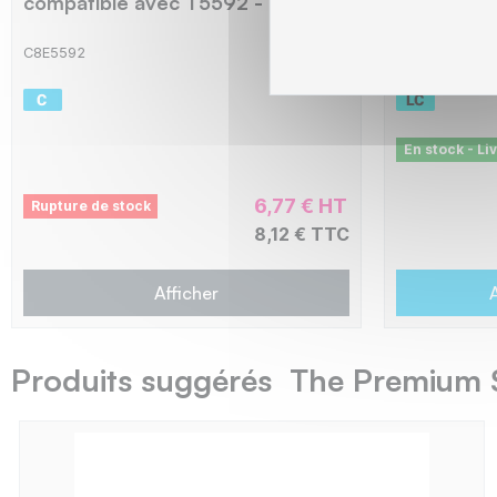
compatible avec T5592 - Cyan
compatibl
Clair
C8E5592
C8E5595
En stock - Li
6,77 € HT
Rupture de stock
8,12 € TTC
Afficher
A
Produits suggérés The Premium 