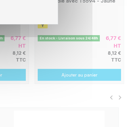
 -
compatible avec T5594 - Jaune
C8E5594
6,77 €
6,77 €
8h
En stock - Livraison sous 24/48h
HT
HT
8,12 €
8,12 €
TTC
TTC
er
Ajouter au panier