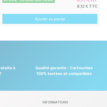
6,77 € HT
En stock - Livraison sous 24/48h
8,12 € TTC
Ajouter au panier
atuite à
Qualité garantie - Cartouches
T
100% testées et compatibles
INFORMATIONS