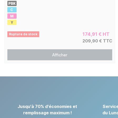
174,91 € HT
Rupture de stock
209,90 € TTC
Afficher
Jusqu'à 70% d'économies et
Service
remplissage maximum !
du Lund