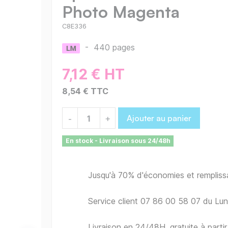
Photo Magenta
C8E336
-
440 pages
7,12 € HT
8,54 € TTC
Ajouter au panier
-
+
En stock - Livraison sous 24/48h
Jusqu'à 70% d'économies et remplis
Service client 07 86 00 58 07 du Lu
Livraison en 24/48H, gratuite à part