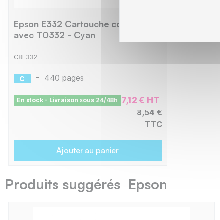
Epson E332 Cartouche compatible
avec T0332 - Cyan
C8E332
-
440 pages
7,12 € HT
En stock - Livraison sous 24/48h
8,54 €
TTC
Ajouter au panier
Produits suggérés Epson