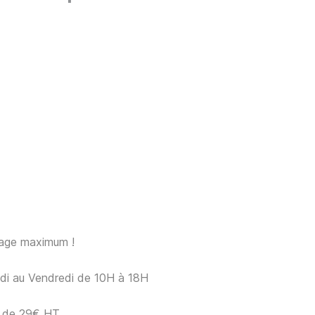
sage maximum !
ndi au Vendredi de 10H à 18H
ir de 29€ HT