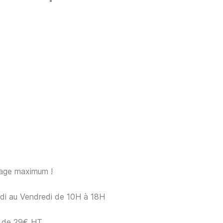
sage maximum !
ndi au Vendredi de 10H à 18H
ir de 29€ HT