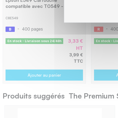
compatible avec T0549 - Bleu
avec T054
C8E549
C8E547
-
400 pages
-
400
3,33 €
En stock - Livraison sous 24/48h
En stock - Li
HT
3,99 €
TTC
Ajouter au panier
A
Produits suggérés The Premium 