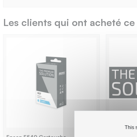
Les clients qui ont acheté ce
This 
Epson E549 Cartouche
Epson E54