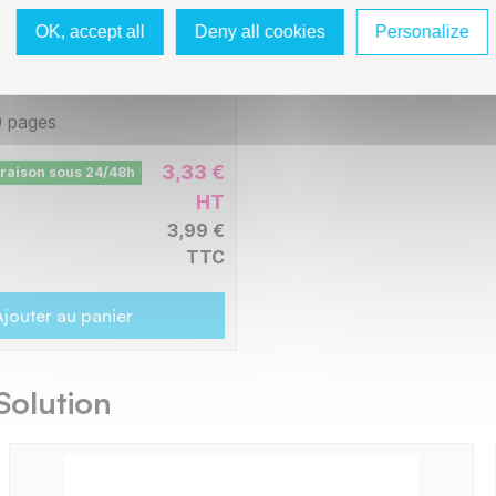
7 - Rouge
OK, accept all
Deny all cookies
Personalize
 pages
3,33 €
vraison sous 24/48h
HT
3,99 €
TTC
jouter au panier
Solution