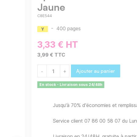
Jaune
C8E544
-
400 pages
3,33 € HT
3,99 € TTC
Ajouter au panier
-
+
En stock - Livraison sous 24/48h
Jusqu'à 70% d'économies et remplis
Service client 07 86 00 58 07 du Lu
Livraison en 24/48H, gratuite à part