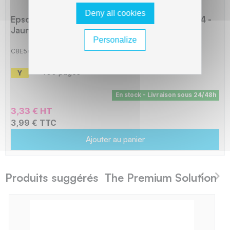
Deny all cookies
Epson E544 Cartouche compatible avec T0544 -
Jaune
Personalize
C8E544
-
400 pages
En stock - Livraison sous 24/48h
3,33 € HT
3,99 € TTC
Ajouter au panier
Produits suggérés The Premium Solution