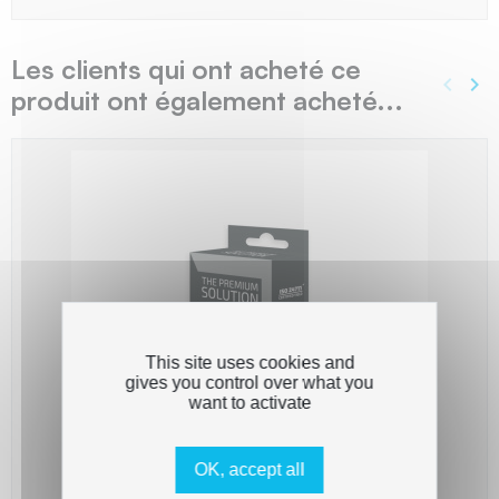
Les clients qui ont acheté ce
keyboard_arrow_left
keyboard_arrow_right
produit ont également acheté...
Précé
Sui
This site uses cookies and
gives you control over what you
want to activate
OK, accept all