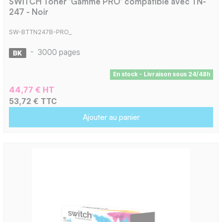
SWITCH Toner 'Gamme PRO' compatible avec TN-
247 - Noir
SW-BTTN247B-PRO_
-
3000 pages
En stock - Livraison sous 24/48h
44,77 € HT
53,72 € TTC
Ajouter au panier