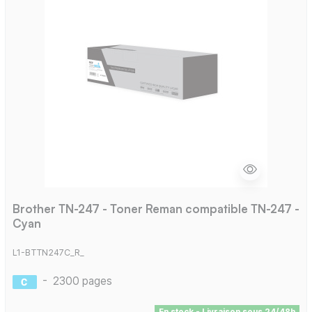
Brother TN-247 - Toner Reman compatible TN-247 -
Cyan
L1-BTTN247C_R_
-
2300 pages
En stock - Livraison sous 24/48h