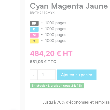
Cyan Magenta Jaune
BR-TN243CMYK
-
1000 pages
-
1000 pages
-
1000 pages
-
1000 pages
484,20 € HT
581,03 € TTC
Ajouter au panier
-
+
En stock - Livraison sous 24/48h
Jusqu'à 70% d'économies et remplis