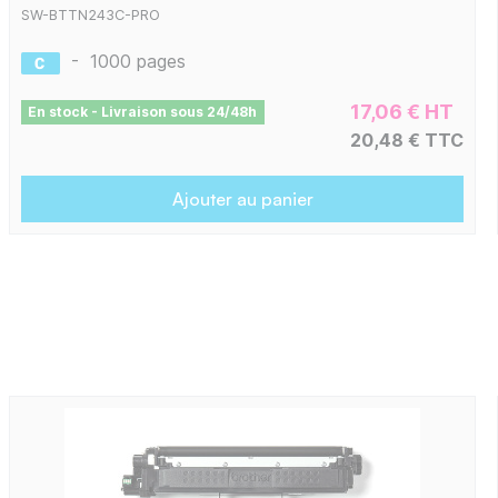
SW-BTTN243C-PRO
-
1000 pages
17,06 € HT
En stock - Livraison sous 24/48h
20,48 € TTC
Ajouter au panier