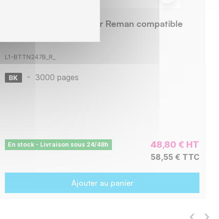
Brother TN-247 - Toner Reman compatible
TN-247 - Black
L1-BTTN247B_R_
-
3000 pages
48,80 € HT
En stock - Livraison sous 24/48h
58,55 € TTC
Ajouter au panier