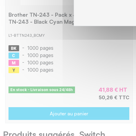
Brother TN-243 - Pack x 4 Toner compatible
TN-243 - Black Cyan Magenta Yellow
L1-BTTN243_BCMY
-
1000 pages
-
1000 pages
-
1000 pages
-
1000 pages
41,88 € HT
En stock - Livraison sous 24/48h
50,26 € TTC
Ajouter au panier
Produits suggérés Switch