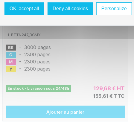
OK, accept all
Deny all cookies
Personalize
Brother TN-247 - Pack x 4 Toner compatible
TN-247 - Black Cyan Magenta Yellow
L1-BTTN247_BCMY
-
3000 pages
-
2300 pages
-
2300 pages
-
2300 pages
129,68 € HT
En stock - Livraison sous 24/48h
155,61 € TTC
Ajouter au panier