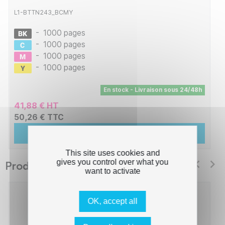
L1-BTTN243_BCMY
-
1000 pages
-
1000 pages
-
1000 pages
-
1000 pages
En stock - Livraison sous 24/48h
41,88 € HT
50,26 € TTC
Ajouter au panier
This site uses cookies and
gives you control over what you
Produits suggérés Switch
want to activate
OK, accept all