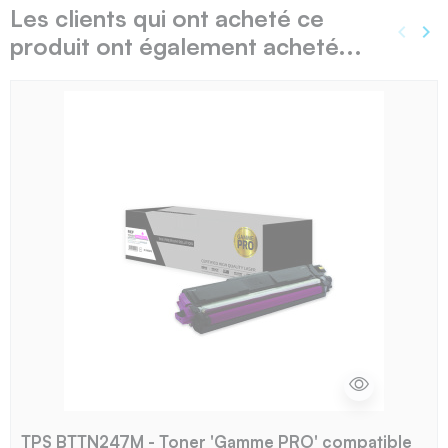
Les clients qui ont acheté ce
keyboard_arrow_left
keyboard_arrow_right
produit ont également acheté...
Précé
Sui
TPS BTTN247M - Toner 'Gamme PRO' compatible