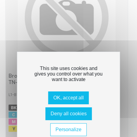
This site uses cookies and
gives you control over what you
Brother TN-243 - Pack x 4 Toner compatible
want to activate
TN-243 - Black Cyan Magenta Yellow
L1-BTTN243_BCMY
OK, accept all
-
1000 pages
Deny all cookies
-
1000 pages
-
1000 pages
-
1000 pages
Personalize