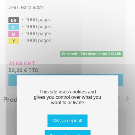
L1-BTTN243_BCMY
-
1000 pages
-
1000 pages
-
1000 pages
-
1000 pages
En stock - Livraison sous 24/48h
41,88 € HT
50,26 € TTC
Ajouter au panier
This site uses cookies and
gives you control over what you
Produits suggérés Switch
want to activate
OK, accept all