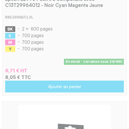
C13T29964012 - Noir Cyan Magenta Jaune
B8E2996B/CLXL
-
2 x
600 pages
-
700 pages
-
700 pages
-
700 pages
En stock - Livraison sous 24/48h
6,71 € HT
8,05 € TTC
Ajouter au panier