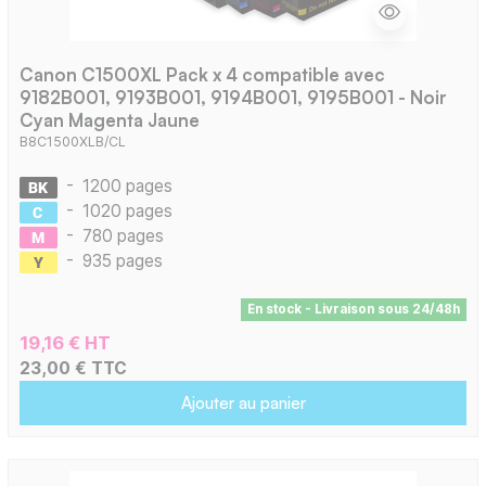
Canon C1500XL Pack x 4 compatible avec
9182B001, 9193B001, 9194B001, 9195B001 - Noir
Cyan Magenta Jaune
B8C1500XLB/CL
-
1200 pages
-
1020 pages
-
780 pages
-
935 pages
En stock - Livraison sous 24/48h
19,16 € HT
23,00 € TTC
Ajouter au panier