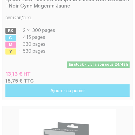
- Noir Cyan Magenta Jaune
B8E128B/CLXL
-
2 x
300 pages
-
415 pages
-
330 pages
-
530 pages
En stock - Livraison sous 24/48h
13,13 € HT
15,75 € TTC
Ajouter au panier