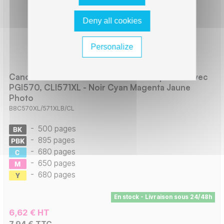
Deny all cookies
Personalize
Canon C570XL/C571XL Pack x 5 compatible avec
PGI570, CLI571XL - Noir Cyan Magenta Jaune
Photo
B8C570XL/571XLB/CL
-
500 pages
-
895 pages
-
680 pages
-
650 pages
-
680 pages
En stock - Livraison sous 24/48h
6,62 € HT