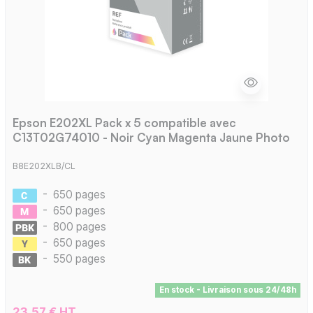
Epson E202XL Pack x 5 compatible avec
C13T02G74010 - Noir Cyan Magenta Jaune Photo
B8E202XLB/CL
-
650 pages
-
650 pages
-
800 pages
-
650 pages
-
550 pages
En stock - Livraison sous 24/48h
23,57 € HT