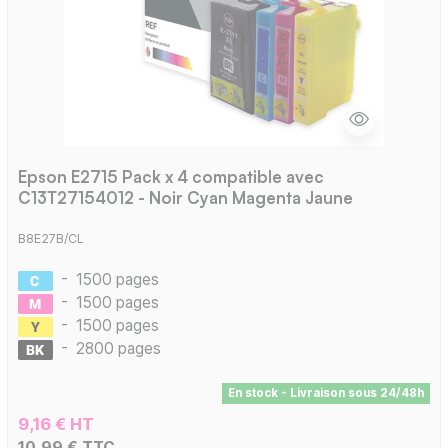
Epson E2715 Pack x 4 compatible avec
C13T27154012 - Noir Cyan Magenta Jaune
B8E27B/CL
-
1500 pages
-
1500 pages
-
1500 pages
-
2800 pages
En stock - Livraison sous 24/48h
9,16 € HT
10,99 € TTC