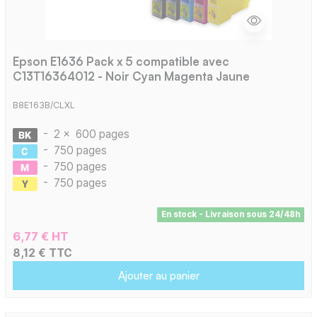
Epson E1636 Pack x 5 compatible avec
C13T16364012 - Noir Cyan Magenta Jaune
B8E163B/CLXL
-
2 x
600 pages
-
750 pages
-
750 pages
-
750 pages
En stock - Livraison sous 24/48h
6,77 € HT
8,12 € TTC
Ajouter au panier