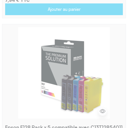
7,94 € TTC
Ajouter au panier
Epson E128 Pack x 5 compatible avec C13T12854011